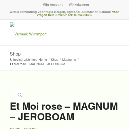
Mijn Account
Winkelwagen
Gratis verzending voor regio Bergen, Egmond, Alkmaar en Schoorl
Voor
vragen belt u even? Tel: 06 24533305
Shop
U bevindt zich hier:
Home
/
Shop
/
Magnums
/
Et Moi rose – MAGNUM – JEROBOAM
Et Moi rose – MAGNUM
– JEROBOAM