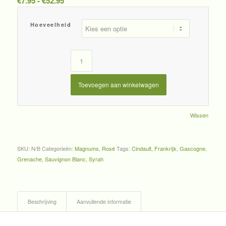
Prijsklasse:
€
7.95
-
€
52.95
€7.95
tot
Hoeveelheid
€52.95
Toevoegen aan winkelwagen
Wissen
SKU:
N/B
Categorieën:
Magnums
,
Rosé
Tags:
Cindault
,
Frankrijk
,
Gascogne
,
Grenache
,
Sauvignon Blanc
,
Syrah
Beschrijving
Aanvullende informatie