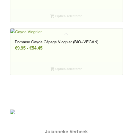
€7.50
tot
€39.00
Opties selecteren
Domaine Gayda Cépage Viognier (BIO+VEGAN)
Prijsklasse:
€
9.95
-
€
54.45
€9.95
tot
€54.45
Opties selecteren
Jojanneke Verbeek